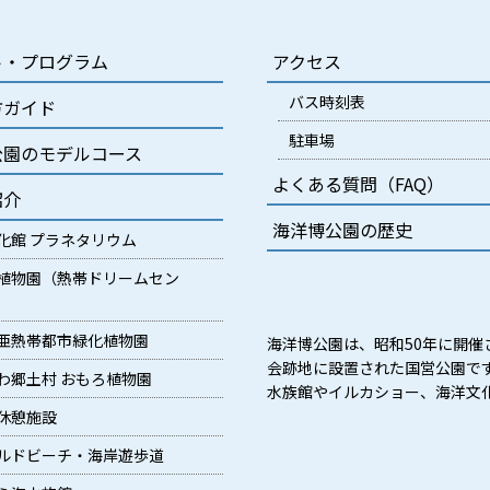
ト・プログラム
アクセス
バス時刻表
方ガイド
駐車場
公園のモデルコース
よくある質問（FAQ）
紹介
海洋博公園の歴史
化館 プラネタリウム
植物園（熱帯ドリームセン
亜熱帯都市緑化植物園
海洋博公園は、昭和50年に開催
会跡地に設置された国営公園で
わ郷土村 おもろ植物園
水族館やイルカショー、海洋文
休憩施設
ルドビーチ・海岸遊歩道