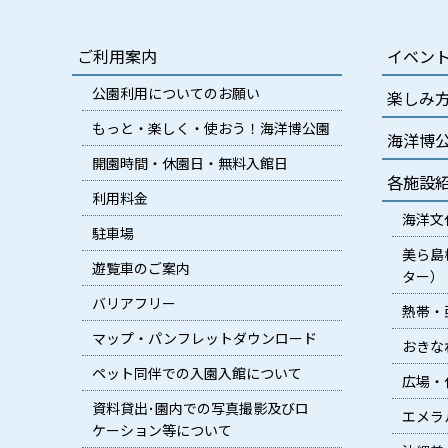
ご利用案内
イベン
公園利用についてのお願い
楽しみ
もっと・楽しく・使おう！海洋博公園
海洋博
開園時間・休園日・無料入館日
各施設
利用料金
海洋文
駐車場
美ら島
遊覧車のご案内
ター）
バリアフリー
熱帯・
マップ・パンフレットダウンロード
おきな
ペット同伴での入園入館について
広場・
資料貸出･園内での写真撮影及びロ
エメラ
ケーション等について