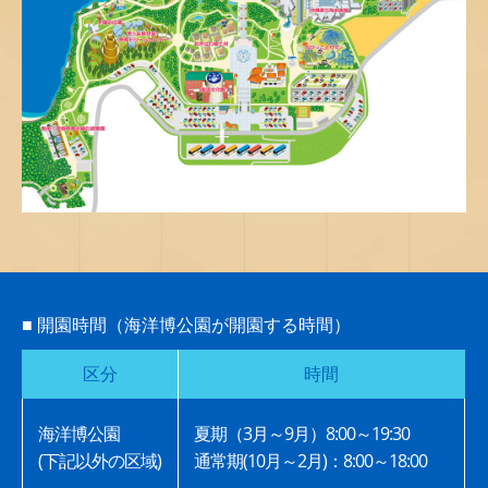
■ 開園時間（海洋博公園が開園する時間）
区分
時間
海洋博公園
夏期（3月～9月）8:00～19:30
(下記以外の区域)
通常期(10月～2月)：8:00～18:00