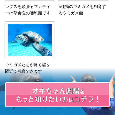
レタスを頬張るマナティ
5種類のウミガメを飼育す
ーは
草食性の哺乳類です
る
ウミガメ館
ウミガメたちが泳ぐ姿を
間近で
観察できます