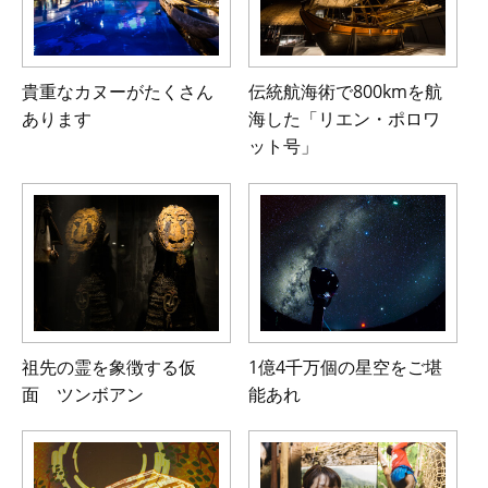
貴重なカヌーがたくさん
伝統航海術で800kmを航
あります
海した
「リエン・ポロワ
ット号」
祖先の霊を象徴する仮
1億4千万個の星空をご堪
面 ツンボアン
能あれ