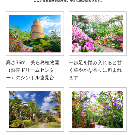
高さ36m！美ら島植物園
一歩足を踏み入れると甘
（熱帯ドリームセンタ
く華やかな
香りに包まれ
ー）の
シンボル遠見台
ます