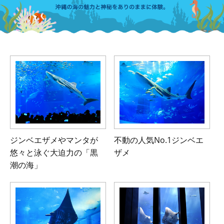
ジンベエザメやマンタが
不動の人気No.1ジンベエ
悠々と泳ぐ
大迫力の「黒
ザメ
潮の海」