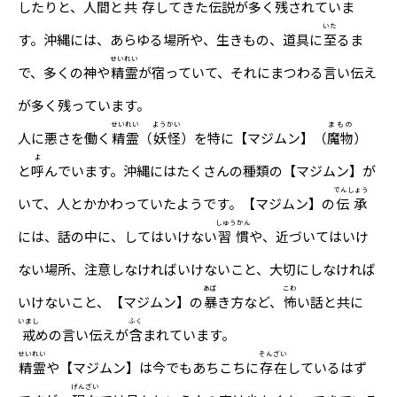
したりと、人間と
共存
してきた伝説が多く残されていま
いた
す。沖縄には、あらゆる場所や、生きもの、道具に
至
るま
せいれい
で、多くの神や
精霊
が宿っていて、それにまつわる言い伝え
が多く残っています。
せいれい
ようかい
まもの
人に悪さを働く
精霊
（
妖怪
）を特に【マジムン】（
魔物
）
よ
と
呼
んでいます。沖縄にはたくさんの種類の【マジムン】が
でんしょう
いて、人とかかわっていたようです。【マジムン】の
伝承
しゅうかん
には、話の中に、してはいけない
習慣
や、近づいてはいけ
ない場所、注意しなければいけないこと、大切にしなければ
あば
こわ
いけないこと、【マジムン】の
暴
き方など、
怖
い話と共に
いまし
ふく
戒
めの言い伝えが
含
まれています。
せいれい
そんざい
精霊
や【マジムン】は今でもあちこちに
存在
しているはず
げんざい