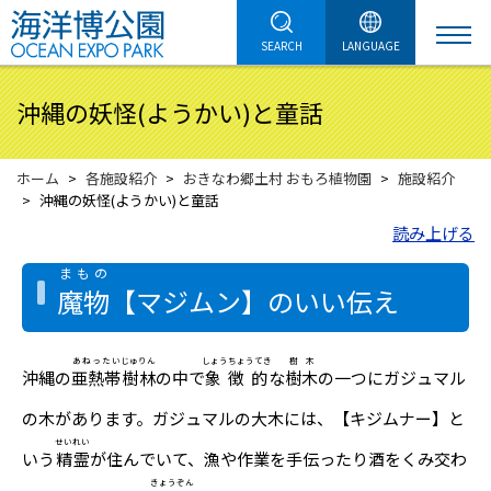
SEARCH
LANGUAGE
沖縄の妖怪(ようかい)と童話
ホーム
各施設紹介
おきなわ郷土村 おもろ植物園
施設紹介
沖縄の妖怪(ようかい)と童話
読み上げる
まもの
魔物
【マジムン】のいい伝え
あねったい
じゅりん
しょうちょうてき
樹木
沖縄の
亜熱帯
樹林
の中で
象徴的
な
樹木
の一つにガジュマル
の木があります。ガジュマルの大木には、【キジムナー】と
せいれい
いう
精霊
が住んでいて、漁や作業を手伝ったり酒をくみ交わ
きょうぞん