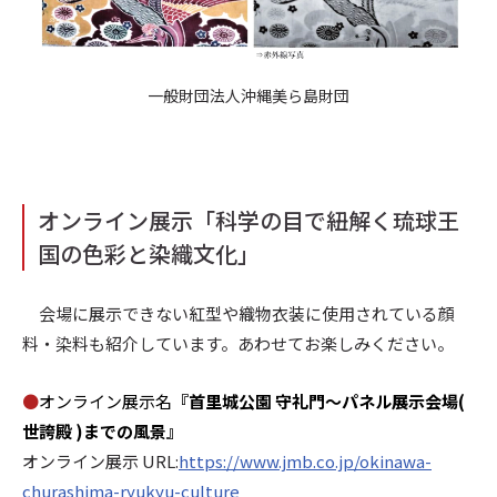
一般財団法人沖縄美ら島財団
オンライン展示
「科学の目で紐解く琉球王
国の色彩と染織文化」
会場に展示できない紅型や織物衣装に使用されている顔
料・染料も紹介しています。あわせてお楽しみください。
●
オンライン展示名
『首里城公園 守礼門〜パネル展示会場(
世誇殿 )までの風景』
オンライン展示 URL:
https://www.jmb.co.jp/okinawa-
churashima-ryukyu-culture