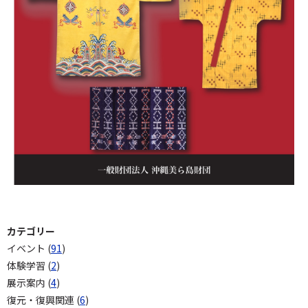
カテゴリー
イベント (
91
)
体験学習 (
2
)
展示案内 (
4
)
復元・復興関連 (
6
)