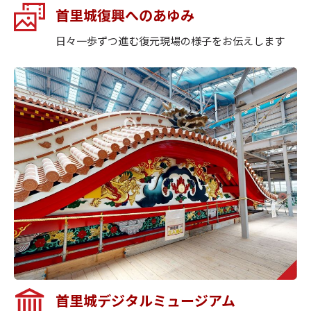
首里城復興へのあゆみ
定！
日々一歩ずつ進む復元現場の様子をお伝えします
2026年07月09日
公園情報
【新発売】首里城公園×クロッキーブック・図
案スケッチブック
2026年07月02日
お得情報
首里城公園 券売所「なはんちゅPAY」がご利用
いただけます
2026年06月20日
公園情報
「首里城限定 沖縄料理チャームガチャ」新登
場！
2026年06月19日
公園情報
【新発売】首里城公園×クーピーペンシル（12
首里城デジタルミュージアム
色）