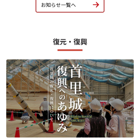
【新発売】首里城公園×FEILERコラボハンカチ
お知らせ一覧へ
『SHURIJO』
2026年07月31日
公園情報
首里城正殿一般公開に伴う料金改定および事前
復元・復興
予約制のご案内
2026年07月21日
お客様の声
令和8年度4月～6月「お客様の声」を生かした
改善のご紹介
2026年07月13日
復元・復興情報
【首里城正殿復元事業インタビュー】を掲載し
ました！｜首里城2026年マチカンティーシリー
ズ
2026年07月12日
公園情報
令和8年度 首里城復興祭 新「国王・王妃」決