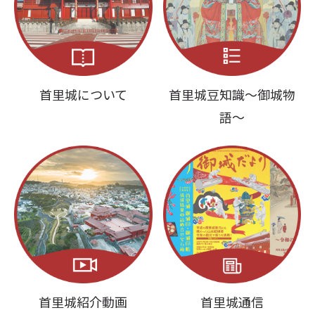
首里城について
首里城豆知識～御城物
語～
首里城紹介動画
首里城通信