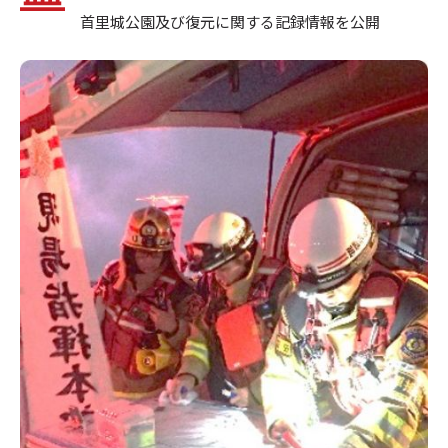
首里城公園及び復元に関する記録情報を公開
2026年06月17日
求人情報
首里城公園 スタッフ募集について
2026年06月13日
その他
首里城公園 自由研究帳（2026） 答えやヒン
トのページ