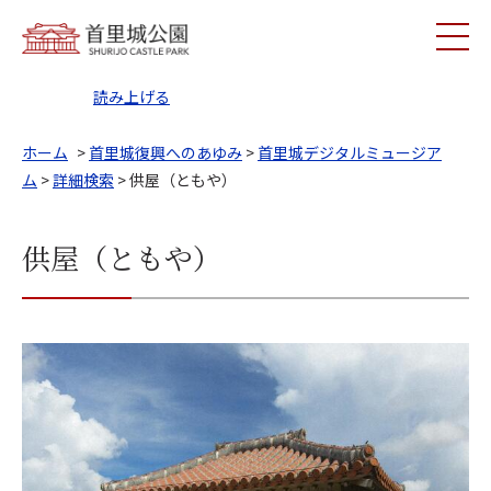
読み上げる
ホーム
>
首里城復興へのあゆみ
>
首里城デジタルミュージア
ム
>
詳細検索
> 供屋（ともや）
供屋（ともや）