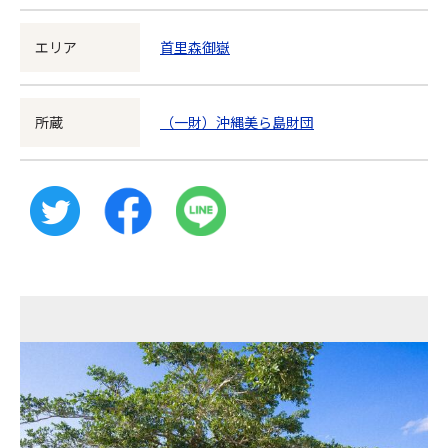
エリア
首里森御嶽
所蔵
（一財）沖縄美ら島財団