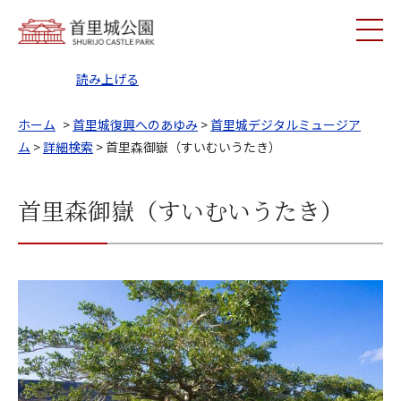
読み上げる
ホーム
>
首里城復興へのあゆみ
>
首里城デジタルミュージア
ム
>
詳細検索
> 首里森御嶽（すいむいうたき）
首里森御嶽（すいむいうたき）