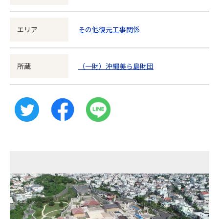
エリア
その他復元工事関係
所蔵
（一財）沖縄美ら島財団