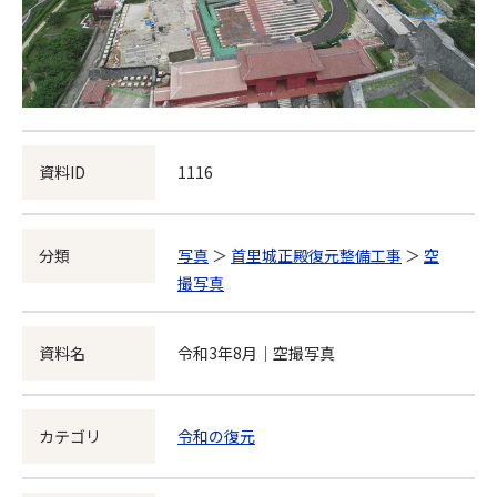
資料ID
1116
分類
写真
＞
首里城正殿復元整備工事
＞
空
撮写真
資料名
令和3年8月｜空撮写真
カテゴリ
令和の復元