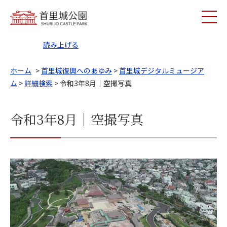
読み上げる
ホーム
>
首里城復興へのあゆみ
>
首里城デジタルミュージア
ム
>
詳細検索
> 令和3年8月｜空撮写真
令和3年8月｜空撮写真