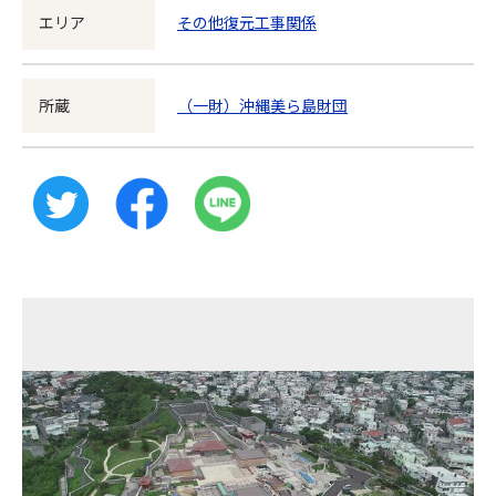
エリア
その他復元工事関係
所蔵
（一財）沖縄美ら島財団