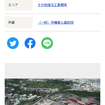
エリア
その他復元工事関係
所蔵
（一財）沖縄美ら島財団