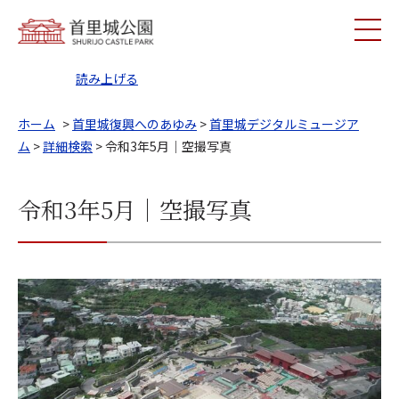
読み上げる
ホーム
>
首里城復興へのあゆみ
>
首里城デジタルミュージア
ム
>
詳細検索
> 令和3年5月｜空撮写真
令和3年5月｜空撮写真