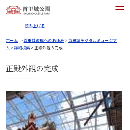
読み上げる
ホーム
>
首里城復興へのあゆみ
>
首里城デジタルミュージア
ム
>
詳細検索
> 正殿外観の完成
正殿外観の完成