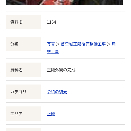
資料ID
1164
分類
写真
＞
首里城正殿復元整備工事
＞
屋
根工事
資料名
正殿外観の完成
カテゴリ
令和の復元
エリア
正殿