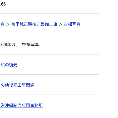
166
写真
＞
首里城正殿復元整備工事
＞
空撮写真
令和8年2月｜空撮写真
令和の復元
その他復元工事関係
国営沖縄記念公園事務所