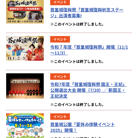
イベント
首里城復興祭「首里城復興祈念ステー
ジ」出演者募集!
※このイベントは終了しました。
イベント
令和７年度「首里城復興祭」開催（11/1
～11/3）
※このイベントは終了しました。
イベント
令和7年度「首里城復興祭 国王・王妃」
公開選出大会 開催（7/20）／ 新国王・
王妃決定
※このイベントは終了しました。
イベント
首里城公園「夏休み体験イベント
2025」開催！