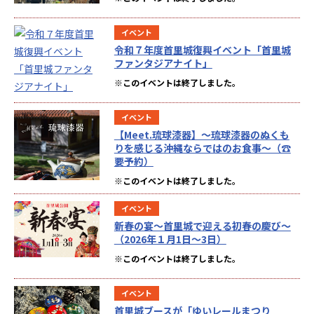
イベント
令和７年度首里城復興イベント「首里城
ファンタジアナイト」
※このイベントは終了しました。
イベント
【Meet.琉球漆器】～琉球漆器のぬくも
りを感じる沖縄ならではのお食事～（☎
要予約）
※このイベントは終了しました。
イベント
新春の宴～首里城で迎える初春の慶び～
（2026年１月1日～3日）
※このイベントは終了しました。
イベント
首里城ブースが「ゆいレールまつり