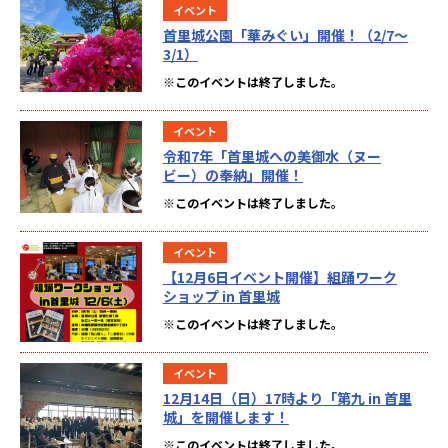
イベント
首里城公園「華みぐい」開催！（2/7～
3/1）
※このイベントは終了しました。
イベント
令和7年「首里城への美御水（ヌー
ビー）の奉納」開催！
※このイベントは終了しました。
イベント
【12月6日イベント開催】組踊ワーク
ショップ in 首里城
※このイベントは終了しました。
イベント
12月14日（日）17時より「第九 in 首里
城」を開催します！
※このイベントは終了しました。