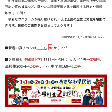
朝拝御規式の儀式の一部や、国王・王妃の出御、御座楽演奏や琉球
芸能の宴の披露など、華やかな琉球王国文化を再現する歴史や伝統に
触れる3日間！
多彩なプログラムが繰り広げられ、琉球王国の歴史と文化を堪能で
きます。皆様のご来園をお待ちしております！
（※HP掲載 R6 11/7～ 情報更新11/25～）
■新春の宴チラシは
こちら
から.pdf
沖縄県民割
1月1日～3日： 大人400円→
320円
、
■入場料金
高校生300円→
240円
、小・中学生160→
120円