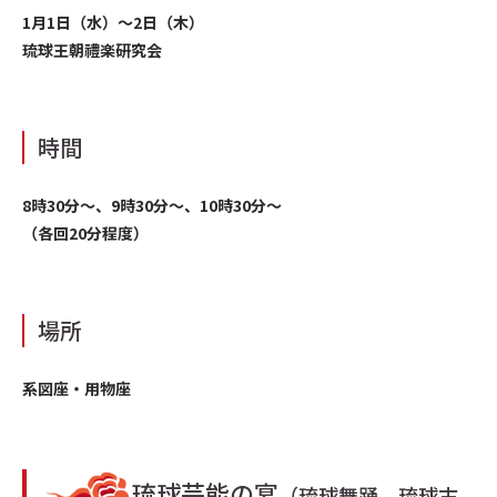
1月1日（水）～2日（木）
琉球王朝禮楽研究会
時間
8時30分〜、9時30分〜、10時30分〜
（各回20分程度）
場所
系図座・用物座
琉球芸能の宴
（琉球舞踊、琉球古