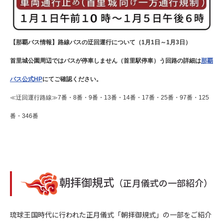
【那覇バス情報】路線バスの迂回運行について（1月1日～1月3日）
首里城公園周辺ではバスが停車しません（首里駅停車）う回路の詳細は
那覇
バス公式HP
にてご確認ください。
≪迂回運行路線≫7番・8番・9番・13番・14番・
17番・25番・97番・125
番・346番
朝拝御規式
（正月儀式の一部紹介）
琉球王国時代に行われた正月儀式「朝拝御規式」の一部をご紹介