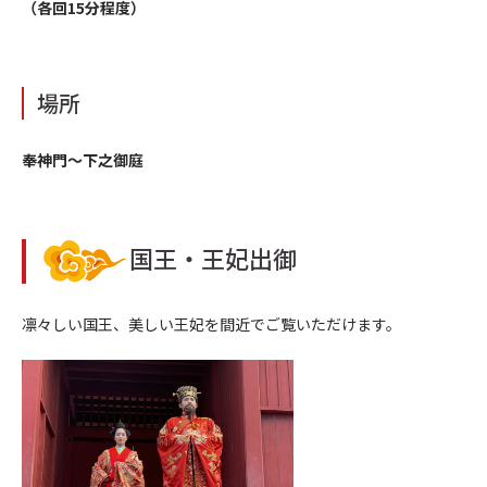
（各回15分程度）
場所
奉神門～下之御庭
国王・王妃出御
凛々しい国王、美しい王妃を間近でご覧いただけます。