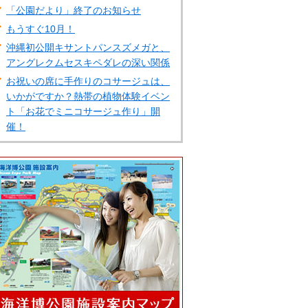
「公園だより」終了のお知らせ
もうすぐ10月！
沖縄初公開キサントパンスズメガと、
アングレクムセスキペダレの深い関係
お祝いの席に手作りのコサージュは、
いかがですか？熱帯の植物体験イベン
ト「お花でミニコサージュ作り」開
催！