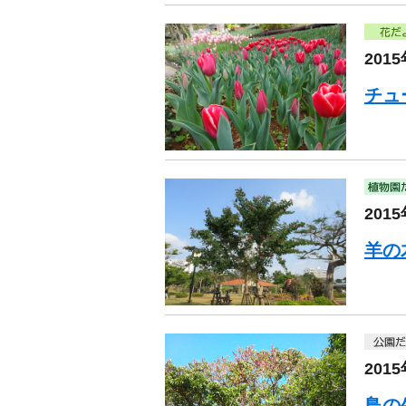
201
チュ
201
羊の
201
鳥の