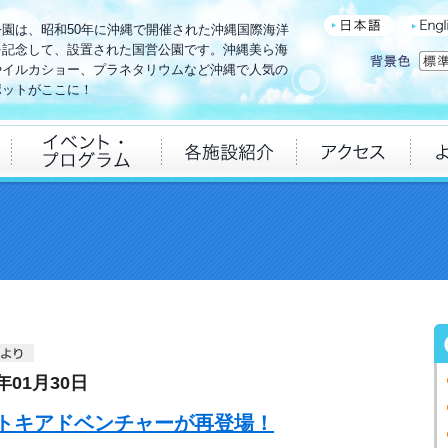
公園は、昭和50年に沖縄で開催された沖縄国際海洋
を記念して、設置された国営公園です。沖縄美ら海
やイルカショー、プラネタリウムなど沖縄で人気の
ポットがここに！
5年01月30日
トキアドベンチャーが再登場！