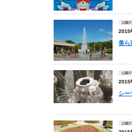
201
美ら
201
シー