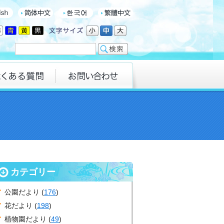
カテゴリー
公園だより (
176
)
花だより (
198
)
植物園だより (
49
)