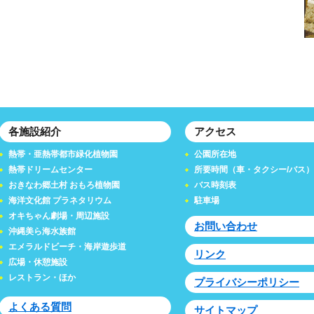
各施設紹介
アクセス
熱帯・亜熱帯都市緑化植物園
公園所在地
熱帯ドリームセンター
所要時間（車・タクシー/バス）
おきなわ郷土村 おもろ植物園
バス時刻表
海洋文化館 プラネタリウム
駐車場
オキちゃん劇場・周辺施設
お問い合わせ
沖縄美ら海水族館
エメラルドビーチ・海岸遊歩道
リンク
広場・休憩施設
レストラン・ほか
プライバシーポリシー
よくある質問
サイトマップ