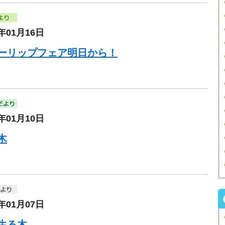
5年01月16日
ーリップフェア明日から！
5年01月10日
木
5年01月07日
生る木