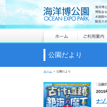
海洋博
博覧会
水族館
観光ス
公園だより
ホーム
＞ 公園だより
201
ナゾ