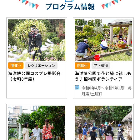
プログラム情報
開催中
レクリエーション
開催中
花・植物
海洋博公園コスプレ撮影会
海洋博公園で花と緑に親しも
（令和8年度）
う♪植物園ボランティア
令和8年4月～令和9年1月 毎
月第3土曜日