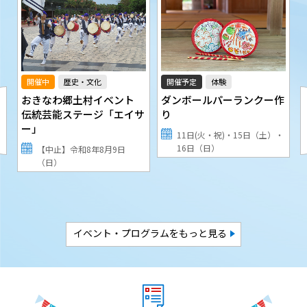
開催中
歴史・文化
開催予定
体験
テ
おきなわ郷土村イベント
ダンボールパーランクー作
0
伝統芸能ステージ「エイサ
り
ー」
11日(火・祝)・15日（土）・
16日（日）
)
【中止】令和8年8月9日
（日）
イベント・プログラムをもっと見る