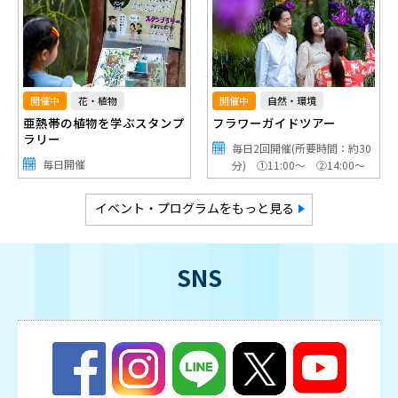
開催中
花・植物
開催中
自然・環境
亜熱帯の植物を学ぶスタンプ
フラワーガイドツアー
ラリー
毎日2回開催(所要時間：約30
毎日開催
分) ①11:00～ ②14:00～
イベント・プログラムをもっと見る
SNS