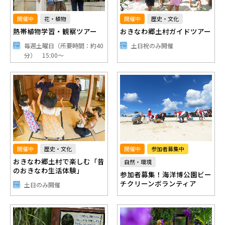
開催中
花・植物
開催中
歴史・文化
熱帯植物学習・観察ツアー
おきなわ郷土村ガイドツアー
毎週土曜日（所要時間：約40
土日祝のみ開催
分） 15:00～
開催中
歴史・文化
開催中
参加者募集中
おきなわ郷土村で楽しむ「昔
自然・環境
のおきなわ生活体験」
参加者募集！海洋博公園ビー
チクリーンボランティア
土日のみ開催