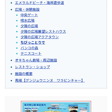
エメラルドビーチ・海岸遊歩道
広場・休憩施設
中央ゲート
噴水広場
夕陽の広場
夕陽の広場展望レストハウス
夕陽の広場アクアタウン
ちびっことりで
バンコの森
テニスコート
オキちゃん劇場・周辺施設
レストラン・ショップ
施設の概要
馬場【グンジュウニンヌ ワラビンチャー】