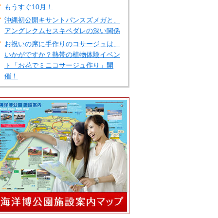
もうすぐ10月！
沖縄初公開キサントパンスズメガと、
アングレクムセスキペダレの深い関係
お祝いの席に手作りのコサージュは、
いかがですか？熱帯の植物体験イベン
ト「お花でミニコサージュ作り」開
催！