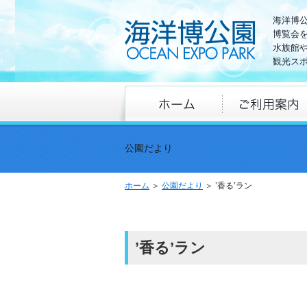
海洋博
博覧会
水族館
観光ス
公園だより
ホーム
＞
公園だより
＞ ’香る’ラン
’香る’ラン