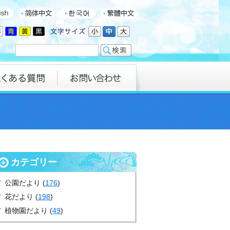
カテゴリー
公園だより (
176
)
花だより (
198
)
植物園だより (
49
)