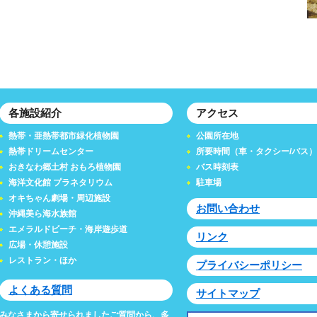
各施設紹介
アクセス
熱帯・亜熱帯都市緑化植物園
公園所在地
熱帯ドリームセンター
所要時間（車・タクシー/バス）
おきなわ郷土村 おもろ植物園
バス時刻表
海洋文化館 プラネタリウム
駐車場
オキちゃん劇場・周辺施設
お問い合わせ
沖縄美ら海水族館
エメラルドビーチ・海岸遊歩道
リンク
広場・休憩施設
レストラン・ほか
プライバシーポリシー
よくある質問
サイトマップ
みなさまから寄せられましたご質問から、多