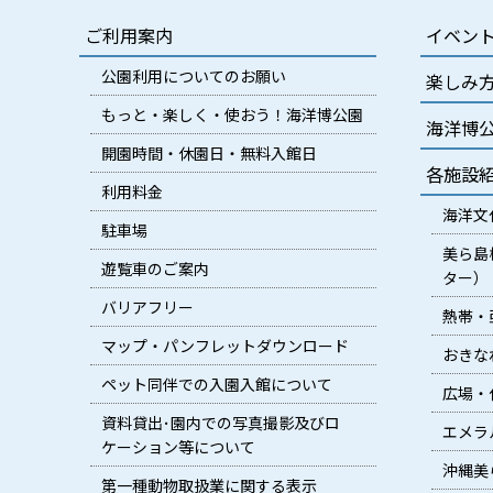
ご利用案内
イベン
公園利用についてのお願い
楽しみ
もっと・楽しく・使おう！海洋博公園
海洋博
開園時間・休園日・無料入館日
各施設
利用料金
海洋文
駐車場
美ら島
遊覧車のご案内
ター）
バリアフリー
熱帯・
マップ・パンフレットダウンロード
おきな
ペット同伴での入園入館について
広場・
資料貸出･園内での写真撮影及びロ
エメラ
ケーション等について
沖縄美
第一種動物取扱業に関する表示