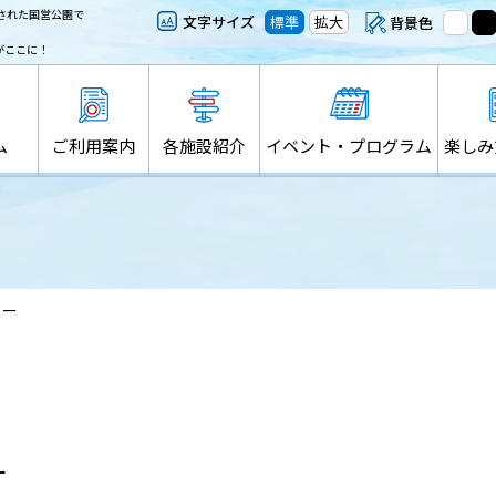
された国営公園で
文字サイズ
標準
拡大
背景色
がここに！
ム
ご利用案内
各施設紹介
イベント・プログラム
楽しみ
ャー
ー