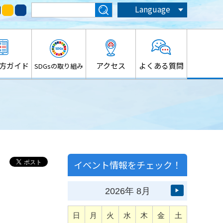
Language
方ガイド
アクセス
よくある質問
SDGsの取り組み
イベント情報をチェック！
2026
年
8月
▶
日
月
火
水
木
金
土