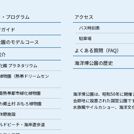
ト・プログラム
アクセス
バス時刻表
方ガイド
駐車場
公園のモデルコース
よくある質問（FAQ）
紹介
海洋博公園の歴史
化館 プラネタリウム
植物園（熱帯ドリームセン
亜熱帯都市緑化植物園
海洋博公園は、昭和50年に開催
会跡地に設置された国営公園で
わ郷土村 おもろ植物園
水族館やイルカショー、海洋文
休憩施設
ルドビーチ・海岸遊歩道