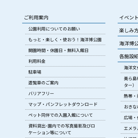
ご利用案内
イベン
公園利用についてのお願い
楽しみ
もっと・楽しく・使おう！海洋博公園
海洋博
開園時間・休園日・無料入館日
各施設
利用料金
海洋文
駐車場
美ら島
遊覧車のご案内
ター）
バリアフリー
熱帯・
マップ・パンフレットダウンロード
おきな
ペット同伴での入園入館について
広場・
資料貸出･園内での写真撮影及びロ
エメラ
ケーション等について