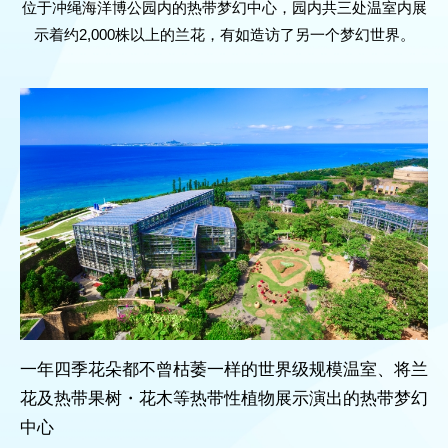
位于冲绳海洋博公园内的热带梦幻中心，园内共三处温室内展
示着约2,000株以上的兰花，有如造访了另一个梦幻世界。
一年四季花朵都不曾枯萎一样的世界级规模温室、将兰
花及热带果树・花木等热带性植物展示演出的热带梦幻
中心