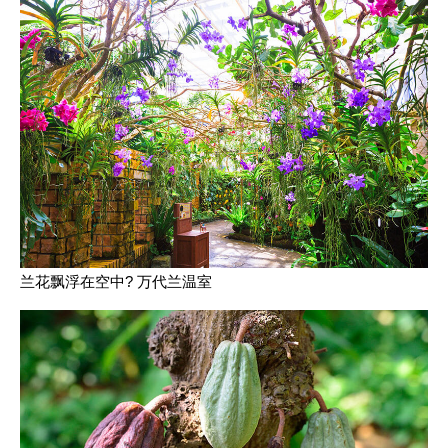
兰花飘浮在空中? 万代兰温室