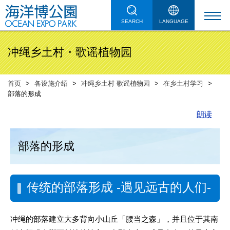
SEARCH
LANGUAGE
冲绳乡土村・歌谣植物园
首页
各设施介绍
冲绳乡土村 歌谣植物园
在乡土村学习
部落的形成
朗读
部落的形成
传统的部落形成 -遇见远古的人们-
冲绳的部落建立大多背向小山丘「腰当之森」，并且位于其南