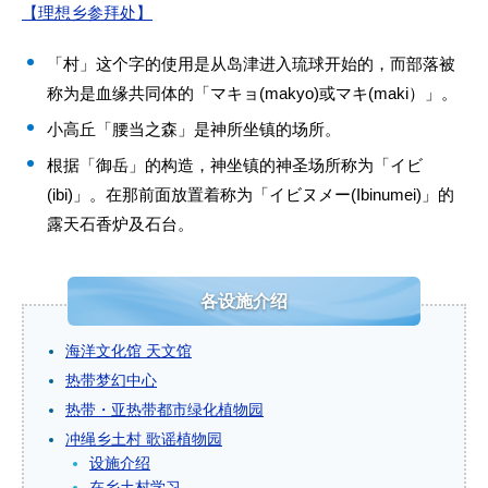
【理想乡参拜处】
「村」这个字的使用是从岛津进入琉球开始的，而部落被
称为是血缘共同体的「マキョ(makyo)或マキ(maki）」。
小高丘「腰当之森」是神所坐镇的场所。
根据「御岳」的构造，神坐镇的神圣场所称为「イビ
(ibi)」。在那前面放置着称为「イビヌメー(Ibinumei)」的
露天石香炉及石台。
各设施介绍
海洋文化馆 天文馆
热带梦幻中心
热带・亚热带都市绿化植物园
冲绳乡土村 歌谣植物园
设施介绍
在乡土村学习