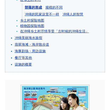
部落的形成
规模的不同
冲绳的民家这里不一样
冲绳人的智慧
乡土村探险地图
植物园探险地图
在冲绳乡土村尽情享受「古时候的冲绳生活」
冲绳美丽海水族馆
翡翠海滩・海岸散步道
海豚剧场・周边设施
餐厅等其他
设施的概要