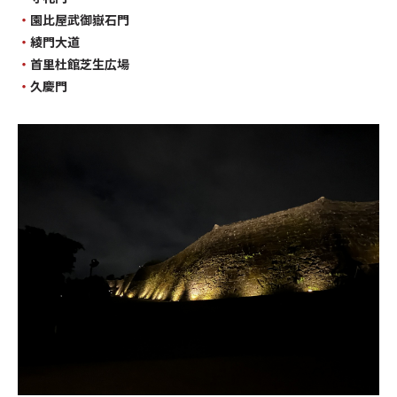
・
園比屋武御嶽石門
・
綾門大道
・
首里杜館芝生広場
・
久慶門