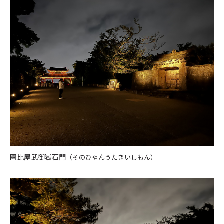
園比屋武御嶽石門
（そのひゃんうたきいしもん）