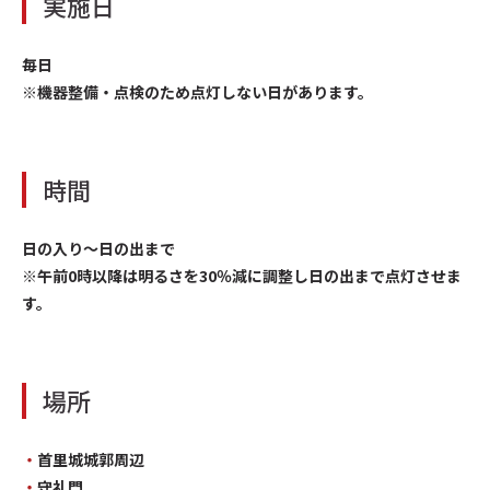
実施日
毎日
※機器整備・点検のため点灯しない日があります。
時間
日の入り～日の出まで
※午前0時以降は明るさを30％減に調整し日の出まで点灯させま
す。
場所
・
首里城城郭周辺
・
守礼門