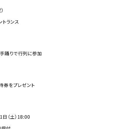
定）
エントランス
の手踊りで行列に参加
招待券をプレゼント
）
1日（土）18:00
より受付