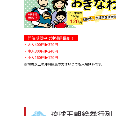
開催期間中は沖縄県民割！
・大人400円▶320円
・中人300円▶240円
・小人160円▶120円
※70歳以上の沖縄県民の方はいつでも入場無料です。
琉球王朝絵巻行列 