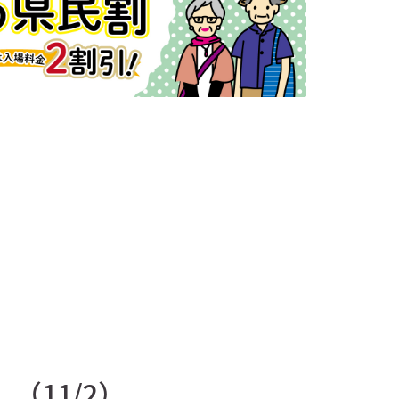
（11/2）