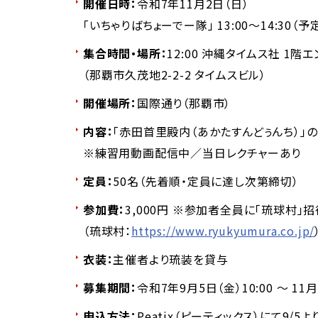
開催日時：
令和7年11月2日（日）
「いちゃりばちょーでー隊」 13:00～14:30（予
集合時間・場所：
12:00 沖縄タイムス社 1階
（那覇市久茂地2-2-2 タイムスビル）
開催場所：
国際通り（那覇市）
内容：
「赤田首里殿内（あかたすんどぅんち）」
※練習用動画配信中／当日レクチャーあり
定員：
50名（先着順・定員に達し次第締切）
参加費：
3,000円 ※参加者全員に「琉球村」
（琉球村：
https://www.ryukyumura.co.jp/
衣装：
主催者より琉装を貸与
募集期間：
令和7年9月5日（金）10:00 ～ 11月
申込方法：
Peatix（ピーティックス）にて9/5