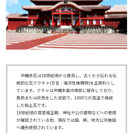
沖縄赤瓦は18世紀頃から普及し、古くから伝わる伝
統的な瓦でクチャ(方言：海洋性堆積物)を主原料とし
ています。クチャは沖縄本島中南部に賦存しており、
黒色または灰色をした泥岩で、1000℃の高温で焼成
した粘土瓦です。
18世紀頃の首里城正殿、神社や公の建物などへの使用
が確認されている他、現在では国、県、地方公共施設
へ優先使用されています。