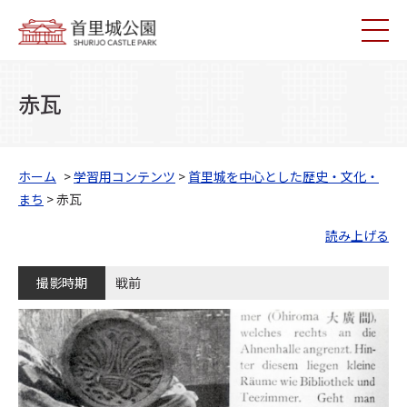
赤瓦
ホーム
>
学習用コンテンツ
>
首里城を中心とした歴史・文化・
まち
> 赤瓦
読み上げる
撮影時期
戦前