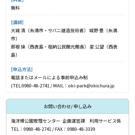
無料
[講師]
大城 清（糸満市・サバニ建造技術者） 城野 豊（糸満
市）
那根 操（西表島・祖納公民館元館長） 星 公望（西表
島）
[申込方法]
電話またはメールによる事前申込み制
(TEL:0980-48-2741 / MAIL：oki-park@okichura.jp
お問い合わせ/ 申し込み
海洋博公園管理センター 企画運営課 利用サービス係
TEL：0980-48-2741 / FAX：0980-48-3339