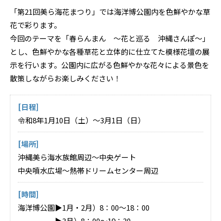
「第21回美ら海花まつり」では海洋博公園内を色鮮やかな草
花で彩ります。
今回のテーマを「春らんまん ～花と巡る 沖縄さんぽ～」
とし、色鮮やかな各種草花と立体的に仕立てた模様花壇の展
示を行います。公園内に広がる色鮮やかな花々による景色を
散策しながらお楽しみください！
[日程]
令和8年1月10日（土）～3月1日（日）
[場所]
沖縄美ら海水族館周辺～中央ゲート
中央噴水広場～熱帯ドリームセンター周辺
[時間]
海洋博公園▶1月・2月）8：00～18：00
▶3月）8：00～19：30