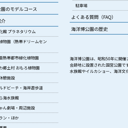
駐車場
公園のモデルコース
よくある質問（FAQ）
紹介
海洋博公園の歴史
化館 プラネタリウム
植物園（熱帯ドリームセン
亜熱帯都市緑化植物園
海洋博公園は、昭和50年に開催
会跡地に設置された国営公園で
わ郷土村 おもろ植物園
水族館やイルカショー、海洋文
休憩施設
ルドビーチ・海岸遊歩道
ら海水族館
ゃん劇場・周辺施設
ラン・ほか
概要