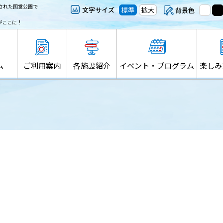
された国営公園で
文字サイズ
標準
拡大
背景色
がここに！
ム
ご利用案内
各施設紹介
イベント・プログラム
楽しみ
り