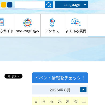
Language
方ガイド
アクセス
よくある質問
SDGsの取り組み
イベント情報をチェック！
2026
年
8月
▶
日
月
火
水
木
金
土