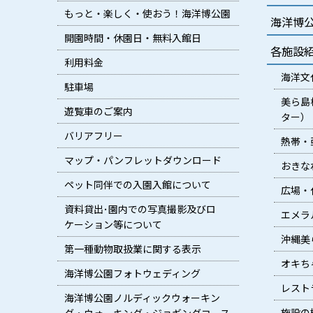
もっと・楽しく・使おう！海洋博公園
海洋博
開園時間・休園日・無料入館日
各施設
利用料金
海洋文
駐車場
美ら島
遊覧車のご案内
ター）
バリアフリー
熱帯・
マップ・パンフレットダウンロード
おきな
ペット同伴での入園入館について
広場・
資料貸出･園内での写真撮影及びロ
エメラ
ケーション等について
沖縄美
第一種動物取扱業に関する表示
オキち
海洋博公園フォトウェディング
レスト
海洋博公園ノルディックウォーキン
施設の