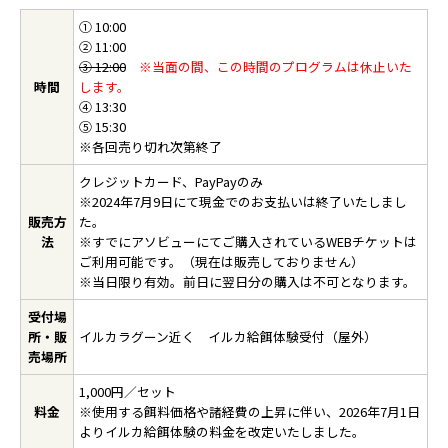
① 10:00
② 11:00
③ 12:00
※当面の間、この時間のプログラムは休止いた
時間
します。
④ 13:30
⑤ 15:30
※各回売り切れ次第終了
クレジットカード、PayPayのみ
※2024年7月9日にて現金でのお支払いは終了いたしまし
販売方
た。
法
※すでにアソビューにてご購入されているWEBチケットは
ご利用可能です。（現在は販売しておりません）
※当日限り有効。前日に翌日分の購入は不可となります。
受付場
所・販
イルカラグーン近く イルカ給餌体験受付（屋外）
売場所
1,000円／セット
料金
※使用する餌料価格や諸経費の上昇に伴い、2026年7月1日
よりイルカ給餌体験の料金を改定いたしました。