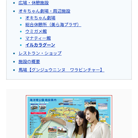
広場・休憩施設
オキちゃん劇場・周辺施設
オキちゃん劇場
総合休憩所（美ら海プラザ）
ウミガメ館
マナティー館
イルカラグーン
レストラン・ショップ
施設の概要
馬場【グンジュウニンヌ ワラビンチャー】