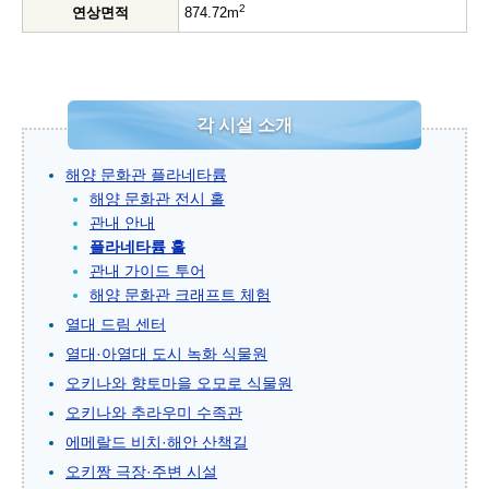
2
연상면적
874.72m
각 시설 소개
해양 문화관 플라네타륨
해양 문화관 전시 홀
관내 안내
플라네타륨 홀
관내 가이드 투어
해양 문화관 크래프트 체험
열대 드림 센터
열대·아열대 도시 녹화 식물원
오키나와 향토마을 오모로 식물원
오키나와 추라우미 수족관
에메랄드 비치·해안 산책길
오키짱 극장·주변 시설