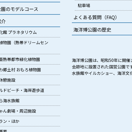
駐車場
公園のモデルコース
よくある質問（FAQ）
紹介
海洋博公園の歴史
化館 プラネタリウム
植物園（熱帯ドリームセン
亜熱帯都市緑化植物園
海洋博公園は、昭和50年に開催
会跡地に設置された国営公園で
わ郷土村 おもろ植物園
水族館やイルカショー、海洋文
休憩施設
ルドビーチ・海岸遊歩道
ら海水族館
ゃん劇場・周辺施設
ラン・ほか
概要