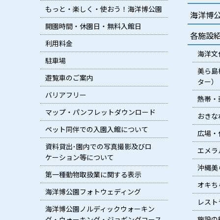
もっと・楽しく・使おう！海洋博公園
海洋博
開園時間・休園日・無料入館日
各施設
利用料金
海洋文
駐車場
美ら島
遊覧車のご案内
ター）
バリアフリー
熱帯・
マップ・パンフレットダウンロード
おきな
ペット同伴での入園入館について
広場・
資料貸出･園内での写真撮影及びロ
エメラ
ケーション等について
沖縄美
第一種動物取扱業に関する表示
オキち
海洋博公園フォトウェディング
レスト
海洋博公園ノルディックウォーキン
施設の
グ・ウォーキング・ジョギングコース