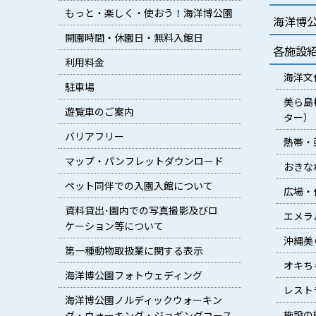
もっと・楽しく・使おう！海洋博公園
海洋博
開園時間・休園日・無料入館日
各施設
利用料金
海洋文
駐車場
美ら島
遊覧車のご案内
ター）
バリアフリー
熱帯・
マップ・パンフレットダウンロード
おきな
ペット同伴での入園入館について
広場・
資料貸出･園内での写真撮影及びロ
エメラ
ケーション等について
沖縄美
第一種動物取扱業に関する表示
オキち
海洋博公園フォトウェディング
レスト
海洋博公園ノルディックウォーキン
施設の
グ・ウォーキング・ジョギングコース