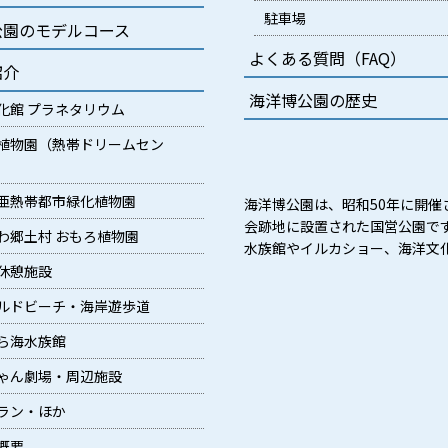
駐車場
公園のモデルコース
よくある質問（FAQ）
紹介
海洋博公園の歴史
化館 プラネタリウム
植物園（熱帯ドリームセン
亜熱帯都市緑化植物園
海洋博公園は、昭和50年に開催
会跡地に設置された国営公園で
わ郷土村 おもろ植物園
水族館やイルカショー、海洋文
休憩施設
ルドビーチ・海岸遊歩道
ら海水族館
ゃん劇場・周辺施設
ラン・ほか
概要