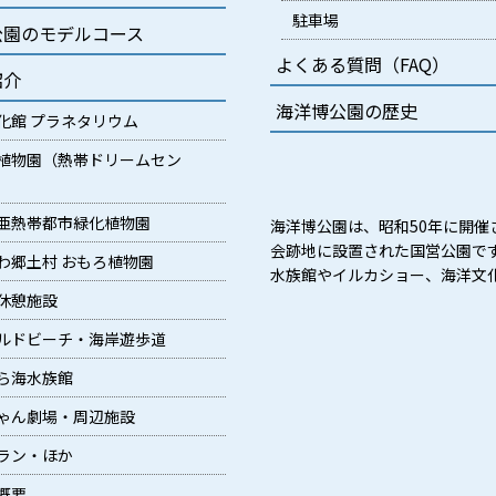
駐車場
公園のモデルコース
よくある質問（FAQ）
紹介
海洋博公園の歴史
化館 プラネタリウム
植物園（熱帯ドリームセン
亜熱帯都市緑化植物園
海洋博公園は、昭和50年に開催
会跡地に設置された国営公園で
わ郷土村 おもろ植物園
水族館やイルカショー、海洋文
休憩施設
ルドビーチ・海岸遊歩道
ら海水族館
ゃん劇場・周辺施設
ラン・ほか
概要