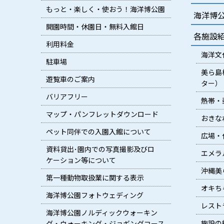
もっと・楽しく・使おう！海洋博公園
海洋博
開園時間・休園日・無料入館日
各施設
利用料金
海洋文
駐車場
美ら島
遊覧車のご案内
ター）
バリアフリー
熱帯・
マップ・パンフレットダウンロード
おきな
ペット同伴での入園入館について
広場・
資料貸出･園内での写真撮影及びロ
エメラ
ケーション等について
沖縄美
第一種動物取扱業に関する表示
オキち
海洋博公園フォトウェディング
レスト
海洋博公園ノルディックウォーキン
施設の
グ・ウォーキング・ジョギングコース