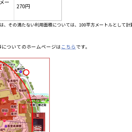
方メー
270円
には、その満たない利用面積については、100平方メートルとして計
等についてのホームページは
こちら
です。