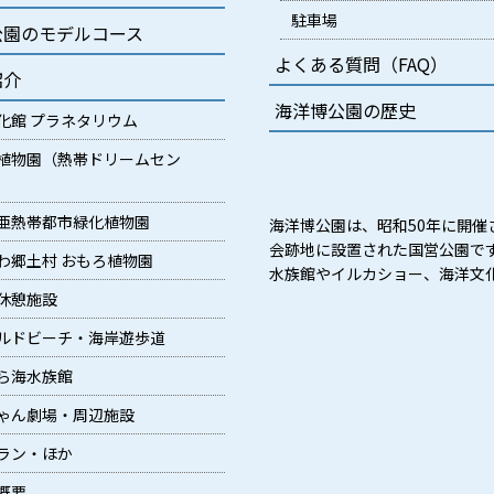
駐車場
公園のモデルコース
よくある質問（FAQ）
紹介
海洋博公園の歴史
化館 プラネタリウム
植物園（熱帯ドリームセン
亜熱帯都市緑化植物園
海洋博公園は、昭和50年に開催
会跡地に設置された国営公園で
わ郷土村 おもろ植物園
水族館やイルカショー、海洋文
休憩施設
ルドビーチ・海岸遊歩道
ら海水族館
ゃん劇場・周辺施設
ラン・ほか
概要