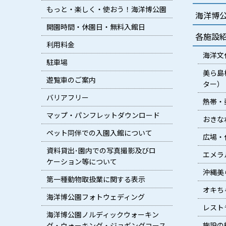
もっと・楽しく・使おう！海洋博公園
海洋博
開園時間・休園日・無料入館日
各施設
利用料金
海洋文
駐車場
美ら島
遊覧車のご案内
ター）
バリアフリー
熱帯・
マップ・パンフレットダウンロード
おきな
ペット同伴での入園入館について
広場・
資料貸出･園内での写真撮影及びロ
エメラ
ケーション等について
沖縄美
第一種動物取扱業に関する表示
オキち
海洋博公園フォトウェディング
レスト
海洋博公園ノルディックウォーキン
施設の
グ・ウォーキング・ジョギングコース