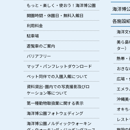
もっと・楽しく・使おう！海洋博公園
海洋博
開園時間・休園日・無料入館日
各施設
利用料金
海洋文
駐車場
美ら島
遊覧車のご案内
ター）
バリアフリー
熱帯・
マップ・パンフレットダウンロード
おきな
ペット同伴での入園入館について
広場・
資料貸出･園内での写真撮影及びロ
エメラ
ケーション等について
沖縄美
第一種動物取扱業に関する表示
オキち
海洋博公園フォトウェディング
レスト
海洋博公園ノルディックウォーキン
施設の
グ・ウォーキング・ジョギングコース