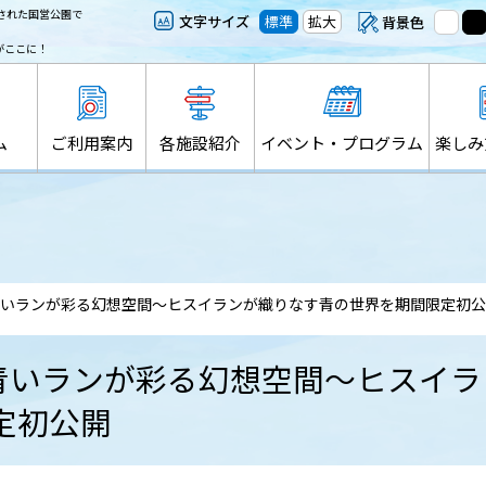
された国営公園で
文字サイズ
標準
拡大
背景色
がここに！
ム
ご利用案内
各施設紹介
イベント・プログラム
楽しみ
少な青いランが彩る幻想空間～ヒスイランが織りなす青の世界を期間限定初
少な青いランが彩る幻想空間～ヒスイ
定初公開