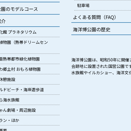
駐車場
公園のモデルコース
よくある質問（FAQ）
紹介
海洋博公園の歴史
化館 プラネタリウム
植物園（熱帯ドリームセン
亜熱帯都市緑化植物園
海洋博公園は、昭和50年に開催
会跡地に設置された国営公園で
わ郷土村 おもろ植物園
水族館やイルカショー、海洋文
休憩施設
ルドビーチ・海岸遊歩道
ら海水族館
ゃん劇場・周辺施設
ラン・ほか
概要