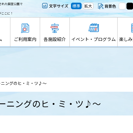
された国営公園で
文字サイズ
標準
拡大
背景色
がここに！
ム
ご利用案内
各施設紹介
イベント・プログラム
楽しみ
ーニングのヒ・ミ・ツ♪～
レーニングのヒ・ミ・ツ♪～