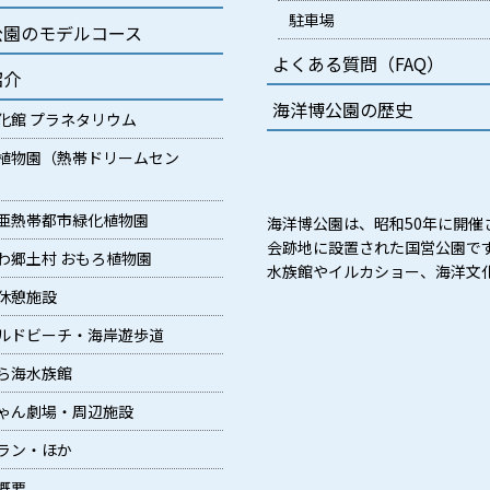
駐車場
公園のモデルコース
よくある質問（FAQ）
紹介
海洋博公園の歴史
化館 プラネタリウム
植物園（熱帯ドリームセン
亜熱帯都市緑化植物園
海洋博公園は、昭和50年に開催
会跡地に設置された国営公園で
わ郷土村 おもろ植物園
水族館やイルカショー、海洋文
休憩施設
ルドビーチ・海岸遊歩道
ら海水族館
ゃん劇場・周辺施設
ラン・ほか
概要