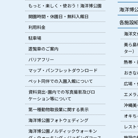
もっと・楽しく・使おう！海洋博公園
海洋博
開園時間・休園日・無料入館日
各施設
利用料金
海洋文
駐車場
美ら島
遊覧車のご案内
ター）
バリアフリー
熱帯・
マップ・パンフレットダウンロード
おきな
ペット同伴での入園入館について
広場・
資料貸出･園内での写真撮影及びロ
エメラ
ケーション等について
沖縄美
第一種動物取扱業に関する表示
オキち
海洋博公園フォトウェディング
レスト
海洋博公園ノルディックウォーキン
施設の
グ・ウォーキング・ジョギングコース