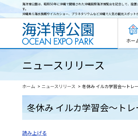
海洋博公園は、昭和50年に沖縄で開催された沖縄国際海洋博覧会を記念して、設置
す。
沖縄美ら海水族館やイルカショー、プラネタリウムなど沖縄で人気の観光スポット
ホー
ニュースリリース
ホーム
ニュースリリース
冬休み イルカ学習会～トレ
冬休み イルカ学習会～ト
読み上げる