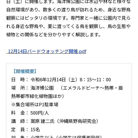
日（土）に開催します。海洋博公園には水辺や林など様々な
自然環境があり、数多くの渡り鳥が訪れるため、身近な野鳥
観察にはピッタリの環境です。専門家と一緒に公園内で見ら
れる身近な野鳥や、夏に渡ってくる鳥を観察し、鳥の生態や
植物との関係などを分かりやすく解説します。
/
12月14日バードウォッチング開催.pdf
【開催概要】
日 時： 令和6年12月14日（土）8：15～11：00
場 所： 海洋博公園 （エメラルドビーチ～熱帯・亜
熱帯都市緑化植物園ほか）
※集合場所はP1駐車場
料 金： 500円/人
講 師： 嵩原 建二氏（沖縄県野鳥研究会）
定 員： 15名
対 象： 小学生以上（小学生は保護者同伴）