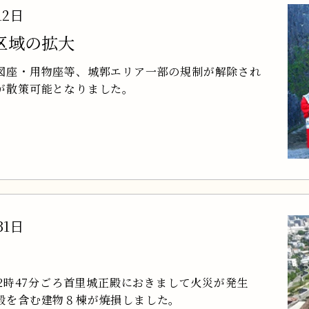
12日
区域の拡大
図座・用物座等、城郭エリア一部の規制が解除され
が散策可能となりました。
31日
前2時47分ごろ首里城正殿におきまして火災が発生
殿を含む建物８棟が焼損しました。