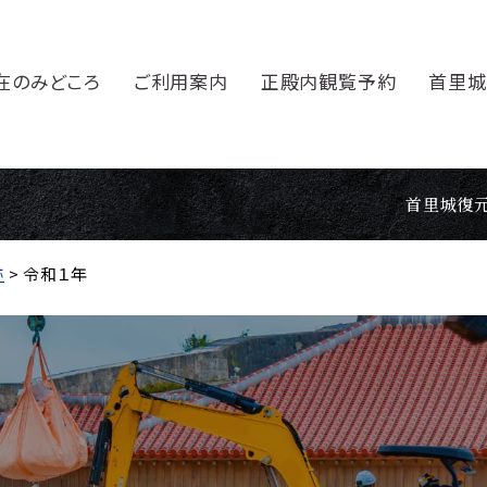
在のみどころ
ご利用案内
正殿内観覧予約
首里城
首里城復
跡
> 令和１年