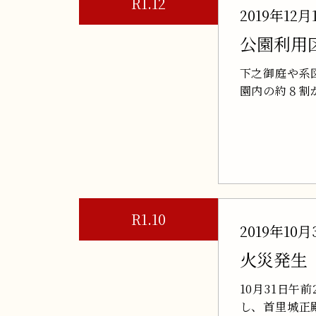
R1.12
2019年12月
公園利用
下之御庭や系
園内の約８割
R1.10
2019年10月
火災発生
10月31日午
し、首里城正