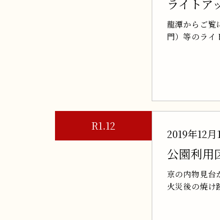
ライトア
龍潭からご覧
門）等のライ
R1.12
2019年12月
公園利用
京の内物見台
火災後の焼け