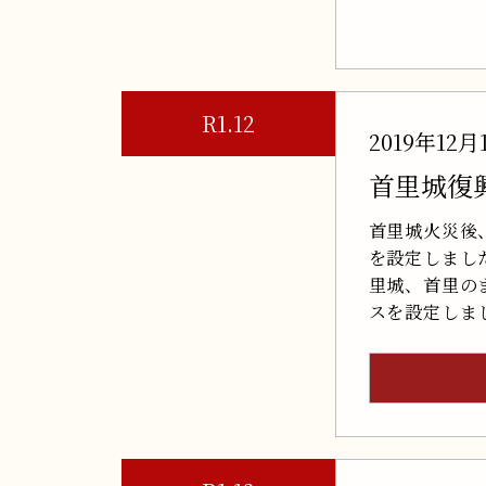
R1.12
2019年12月
首里城復
首里城火災後
を設定しまし
里城、首里の
スを設定しま