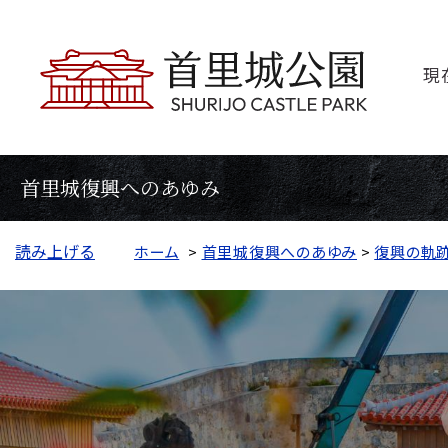
現
首里城復興へのあゆみ
読み上げる
ホーム
>
首里城復興へのあゆみ
>
復興の軌