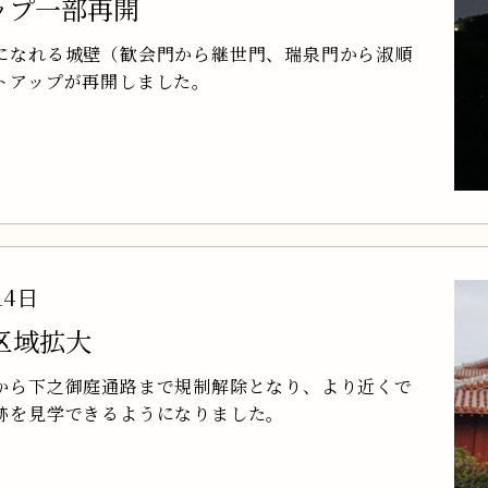
ップ一部再開
になれる城壁（歓会門から継世門、瑞泉門から淑順
トアップが再開しました。
14日
区域拡大
から下之御庭通路まで規制解除となり、より近くで
跡を見学できるようになりました。