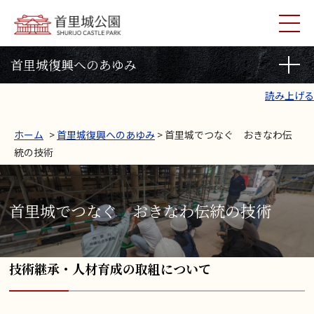
首里城復興へのあゆみ
読み上げる
ホーム
>
首里城復興へのあゆみ
> 首里城でつなぐ おきなわ伝
統の技術
首里城でつなぐ おきなわ伝統の技術
技術継承・人材育成の取組について