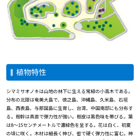
植物特性
シマミサオノキは山地の林下に生える常緑の小高木である。
分布の北限は奄美大島で、徳之島、沖縄島、久米島、石垣
島、西表島、与那国島に生育し、台湾、中国南部にも分布す
る。樹幹は真直で弾力性が強い。樹皮は黒色味を帯びる。葉
は8～15センチメートルで濃緑色を呈する。花は白く、初夏
の頃に咲く。木材は細長く伸び、密で硬く弾力性に富む。神