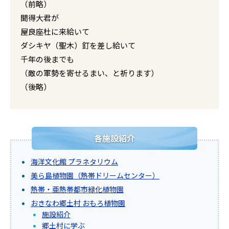
（前略）
聞得大君が
屋良座杜に来給いて
ダシキヤ（聖木）釘を差し給いて
千年の後までも
（敵の軍勢を寄せるまい、と祈ります）
（後略）
各施設紹介
海洋文化館 プラネタリウム
美ら島植物園（熱帯ドリームセンター）
熱帯・亜熱帯都市緑化植物園
おきなわ郷土村 おもろ植物園
施設紹介
郷土村に学ぶ