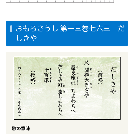
おもろさうし 第一三巻七六三 だ
しきや
歌の意味