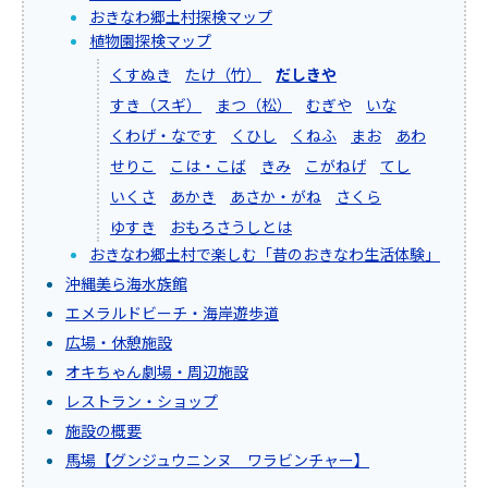
おきなわ郷土村探検マップ
植物園探検マップ
くすぬき
たけ（竹）
だしきや
すき（スギ）
まつ（松）
むぎや
いな
くわげ・なです
くひし
くねふ
まお
あわ
せりこ
こは・こば
きみ
こがねげ
てし
いくさ
あかき
あさか・がね
さくら
ゆすき
おもろさうしとは
おきなわ郷土村で楽しむ「昔のおきなわ生活体験」
沖縄美ら海水族館
エメラルドビーチ・海岸遊歩道
広場・休憩施設
オキちゃん劇場・周辺施設
レストラン・ショップ
施設の概要
馬場【グンジュウニンヌ ワラビンチャー】