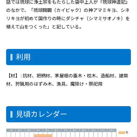
話では琉球に浄土宗をもたらした袋中上人が『琉球神道記』
のなかで、「琉球開闢（カイビャク）の神アマミキヨ、シネ
リキヨが初めて国作りの時にダシチャ（シマミサオノキ）を
植えて山をつくった」と記している。
利用
【材】 : 抗材、把柄材、茅屋根の垂木・枕木、造船材、建築
材、狩猟用のはずみ木、漁具、魔除け・祭祀用
見頃カレンダー