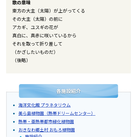
歌の意味
東方の大主（太陽）が上がってくる
その大主（太陽）の前に
アカギ、ユスギの花が
真白に、真赤に咲いているから
それを取って折り差して
（かざしたいものだ）
（後略）
各施設紹介
海洋文化館 プラネタリウム
美ら島植物園（熱帯ドリームセンター）
熱帯・亜熱帯都市緑化植物園
おきなわ郷土村 おもろ植物園
施設紹介