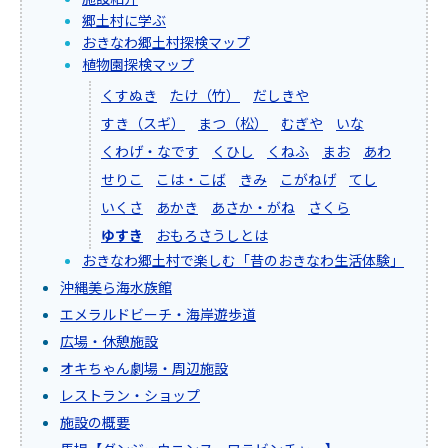
郷土村に学ぶ
おきなわ郷土村探検マップ
植物園探検マップ
くすぬき
たけ（竹）
だしきや
すき（スギ）
まつ（松）
むぎや
いな
くわげ・なです
くひし
くねふ
まお
あわ
せりこ
こは・こば
きみ
こがねげ
てし
いくさ
あかき
あさか・がね
さくら
ゆすき
おもろさうしとは
おきなわ郷土村で楽しむ「昔のおきなわ生活体験」
沖縄美ら海水族館
エメラルドビーチ・海岸遊歩道
広場・休憩施設
オキちゃん劇場・周辺施設
レストラン・ショップ
施設の概要