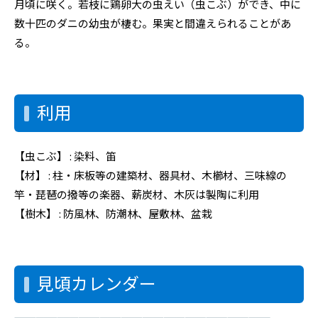
月頃に咲く。若枝に鶏卵大の虫えい（虫こぶ）ができ、中に
数十匹のダニの幼虫が棲む。果実と間違えられることがあ
る。
利用
【虫こぶ】 : 染料、笛
【材】 : 柱・床板等の建築材、器具材、木櫛材、三味線の
竿・琵琶の撥等の楽器、薪炭材、木灰は製陶に利用
【樹木】 : 防風林、防潮林、屋敷林、盆栽
見頃カレンダー