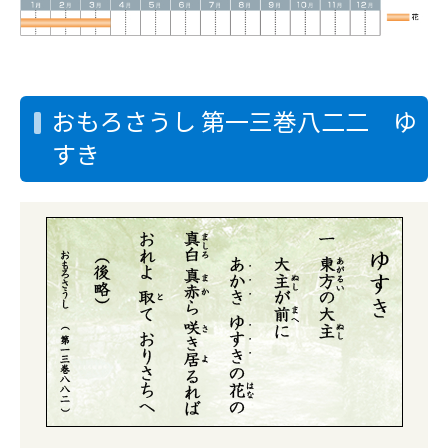
おもろさうし 第一三巻八二二 ゆ
すき